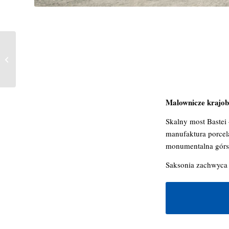
Kobiety na 6 biegu –
Skawina
Malownicze krajobr
Skalny most Bastei
manufaktura porcel
monumentalna górsk
Saksonia zachwyca 