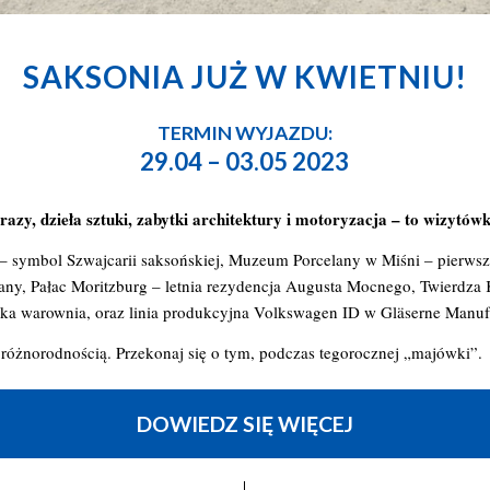
SAKSONIA JUŻ W KWIETNIU!
TERMIN WYJAZDU:
29.04 – 03.05 2023
azy, dzieła sztuki, zabytki architektury i motoryzacja – to wizytówk
 – symbol Szwajcarii saksońskiej, Muzeum Porcelany w Miśni – pierwsz
any, Pałac Moritzburg – letnia rezydencja Augusta Mocnego, Twierdza 
a warownia, oraz linia produkcyjna Volkswagen ID w Gläserne Manuf
różnorodnością. Przekonaj się o tym, podczas tegorocznej „majówki”.
DOWIEDZ SIĘ WIĘCEJ
|