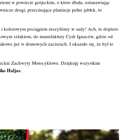
 ziemi w powiecie grójeckim, o które dbała, ustanawiając
nicze drogi, przecinające plantacje pełne jabłek, to
e i kolorowym pociągiem ruszyliśmy w sady! Ach, to dopiero
jabłkowym szlakiem, do manufaktury Cydr Ignaców, gdzie od
makowe już w domowych zaciszach. I okazało się, że był to
owieckie Zachwyty Motocyklowe. Dziękuję wszystkim
ko Haljas.