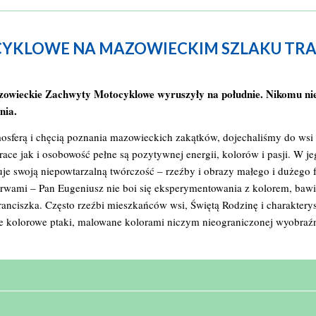
KLOWE NA MAZOWIECKIM SZLAKU TRADY
azowieckie Zachwyty Motocyklowe wyruszyły na południe. Nikomu nie 
nia.
osferą i chęcią poznania mazowieckich zakątków, dojechaliśmy do wsi 
ace jak i osobowość pełne są pozytywnej energii, kolorów i pasji. W 
tuje swoją niepowtarzalną twórczość – rzeźby i obrazy małego i dużego 
arwami – Pan Eugeniusz nie boi się eksperymentowania z kolorem, bawi
ranciszka. Często rzeźbi mieszkańców wsi, Świętą Rodzinę i charaktery
ie kolorowe ptaki, malowane kolorami niczym nieograniczonej wyobraźni