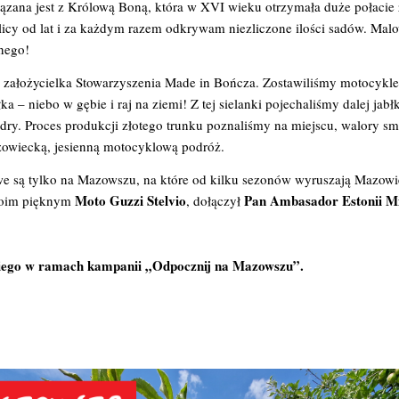
związana jest z Królową Boną, która w XVI wieku otrzymała duże połacie
licy od lat i za każdym razem odkrywam niezliczone ilości sadów. Malow
knego!
, założycielka Stowarzyszenia Made in Bończa. Zostawiliśmy motocykl
błka – niebo w gębie i raj na ziemi! Z tej sielanki pojechaliśmy dalej 
ydry. Proces produkcji złotego trunku poznaliśmy na miejscu, walory s
zowiecką, jesienną motocyklową podróż.
ożliwe są tylko na Mazowszu, na które od kilku sezonów wyruszają Maz
Moto Guzzi Stelvio
Pan Ambasador Estonii Mi
swoim pięknym
, dołączył
kiego w ramach kampanii „Odpocznij na Mazowszu”.