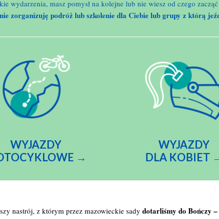
 takie wydarzenia, masz pomysł na kolejne lub nie wiesz od czego zacz
ie zorganizuję podróż lub szkolenie dla Ciebie lub grupy z którą jeź
WYJAZDY
WYJAZDY
OTOCYKLOWE →
DLA KOBIET 
dotarliśmy do Bończy –
szy nastrój, z którym przez mazowieckie sady