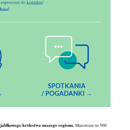
ąć zapraszam do
kontaktu
!
dzisz!
SPOTKANIA
→
/ POGADAN
KI →
 jabłkowego królestwa naszego regionu.
Mazowsze to 500