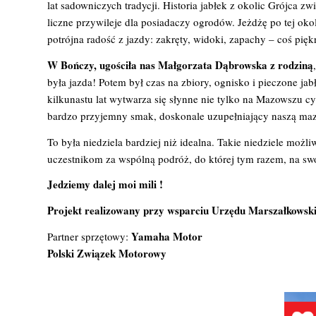
lat sadowniczych tradycji. Historia jabłek z okolic Grójca 
liczne przywileje dla posiadaczy ogrodów. Jeżdżę po tej oko
potrójna radość z jazdy: zakręty, widoki, zapachy – coś pię
W Bończy, ugościła nas Małgorzata Dąbrowska z rodziną
była jazda! Potem był czas na zbiory, ognisko i pieczone ja
kilkunastu lat wytwarza się słynne nie tylko na Mazowszu c
bardzo przyjemny smak, doskonale uzupełniający naszą ma
To była niedziela bardziej niż idealna. Takie niedziele m
uczestnikom za wspólną podróż, do której tym razem, na 
Jedziemy dalej moi mili !
Projekt realizowany przy wsparciu Urzędu Marszałkows
Yamaha Motor
Partner sprzętowy:
Polski Związek Motorowy