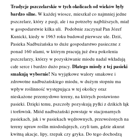
Tradycje pszczelarskie w tych okolicach od wieków były
bardzo silne.
W każdej wiosce, mieszkał co najmniej jedne
pszczelarz, który z pasji, ale i na potrzeby najbliższych, miał
w gospodarstwie kilka uli. Podobnie zaczynał Pan Józef
Kunicki, kiedy w 1963 roku budował pierwsze ule. Dziś,
Pasieka Nadbużańska to duże gospodarstwo pasieczne z
ponad 160 ulami, w którym pracują już dwa pokolenia
pszczelarzy, którzy w pozyskiwanie miodu nadal wkładają
Dlatego miody z tej pasieki
całe serce i bardzo dużo pracy.
smakują wybornie!
Na wyjątkowe walory smakowe i
zdrowotne nadbużańskiego miodu, w dużym stopniu ma
wpływ roślinność występująca w tej okolicy oraz
nieskażone przemysłowo tereny, na których postawiono
pasieki. Dzięki temu, pszczoły pozyskują pyłki z dzikich łąk
i torfowisk. Miód nadbużański powstaje w stacjonarnych
pasiekach, jak i w pasiekach wędrownych, przewożonych na
tereny upraw roślin miododajnych, czyli tam, gdzie akurat
kwitną akacje, lipy, rzepak czy gryka. Do tego dochodzą