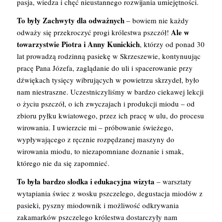
pasja, wiedza i chęć nieustannego rozwijania umiejętności.
To były Zachwyty dla odważnych
– bowiem nie każdy
Ale w
odważy się przekroczyć progi królestwa pszczół!
towarzystwie Piotra i Anny Kunickich
, którzy od ponad 30
lat prowadzą rodzinną pasiekę w Skrzeszewie, kontynuując
pracę Pana Józefa, zaglądanie do uli i spacerowanie przy
dźwiękach tysięcy wibrujących w powietrzu skrzydeł, było
nam niestraszne. Uczestniczyliśmy w bardzo ciekawej lekcji
o życiu pszczół, o ich zwyczajach i produkcji miodu – od
zbioru pyłku kwiatowego, przez ich pracę w ulu, do procesu
wirowania. I uwierzcie mi – próbowanie świeżego,
wypływającego z ręcznie rozpędzanej maszyny do
wirowania miodu, to niezapomniane doznanie i smak,
którego nie da się zapomnieć.
To była bardzo słodka i edukacyjna wizyta
– warsztaty
wytapiania świec z wosku pszczelego, degustacja miodów z
pasieki, pyszny miodownik i możliwość odkrywania
zakamarków pszczelego królestwa dostarczyły nam