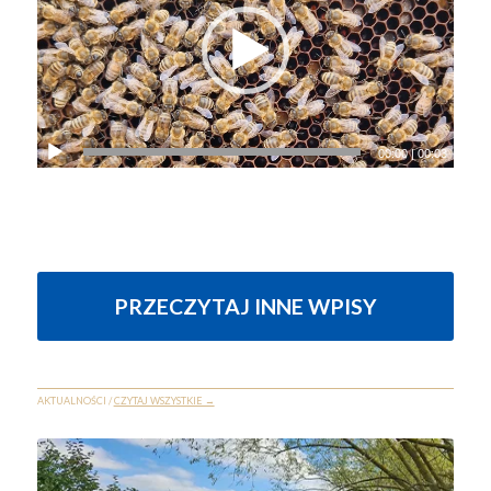
00:00
|
00:03
PRZECZYTAJ INNE WPISY
AKTUALNOŚCI /
CZYTAJ WSZYSTKIE →