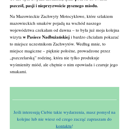
pszczół, pasji i nieprzyzwoicie pysznego miodu.
Na Mazowieckie Zachwyty Motocyklowe, które szlakiem
mazowieckich smaków pojadą na wschód naszego
województwa czekałam od dawna – to była już moja kolejna
w Pasiece Nadbużańskiej
wizyta
i bardzo chciałam pokazać
to miejsce uczestnikom Zachwytów. Według mnie, to
miejsce magiczne – pięknie położne, prowadzone przez
„pszczelarską” rodzinę, która nie tylko produkuje
wyśmienity miód, ale chętnie o nim opowiada i czaruje jego
smakami.
Jeśli interesują Ciebie takie wydarzenia, masz pomysł na
kolejne lub nie wiesz od czego zacząć zapraszam do
kontaktu
!